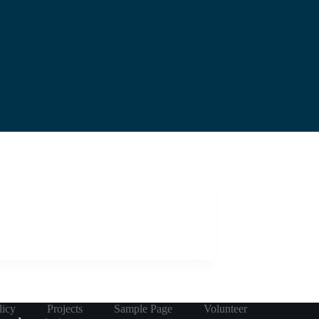
licy
Projects
Sample Page
Volunteer