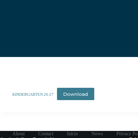
Download
KINDERGARTEN 26-27
About
Contact
Inicio
News
Privacy Po